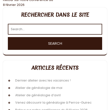
Navigation
8 février 2026
de
RECHERCHER DANS LE SITE
l’article
ARTICLES RÉCENTS
Dernier atelier avec les vacances !
Atelier de généalogie de mai
Atelier de généalogie d’avril
Venez découvrir la généalogie à Perros-Guirec
Retour sur notre conférence du 8 février 2026