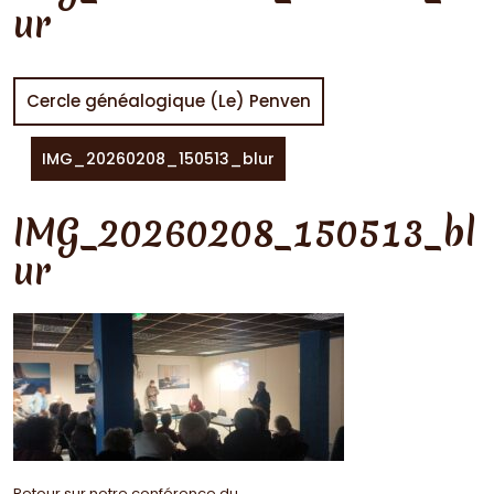
ur
Cercle généalogique (Le) Penven
IMG_20260208_150513_blur
IMG_20260208_150513_bl
ur
Retour sur notre conférence du