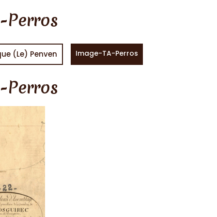
-Perros
Image-TA-Perros
que (Le) Penven
-Perros