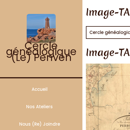
Skip
to
Image-TA
content
Cercle généalogi
Cercle
généalogique
Image-TA
(Le) Penven
Accueil
Nos Ateliers
Nous (re) Joindre