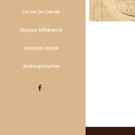
La Vie Du Cercle
Espace Adhérents
Histoire Locale
Anthroponymie