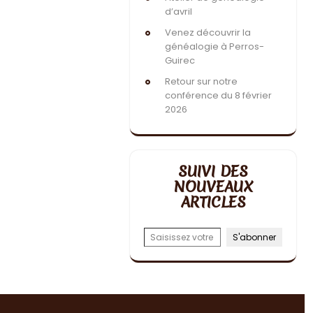
d’avril
Venez découvrir la
généalogie à Perros-
Guirec
Retour sur notre
conférence du 8 février
2026
SUIVI DES
NOUVEAUX
ARTICLES
Saisissez votre adresse e-mail…
S'abonner