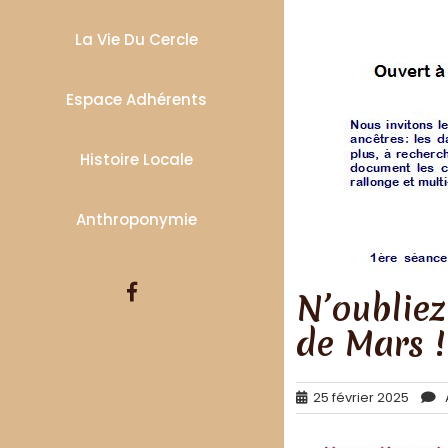
La Vie Du Cercle
Espace Adhérents
Histoire Locale
Anthroponymie
N’oubliez
de Mars !
25 février 2025
A