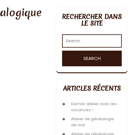
éalogique
RECHERCHER DANS
LE SITE
ARTICLES RÉCENTS
Dernier atelier avec les
vacances !
Atelier de généalogie
de mai
Atelier de généalogie