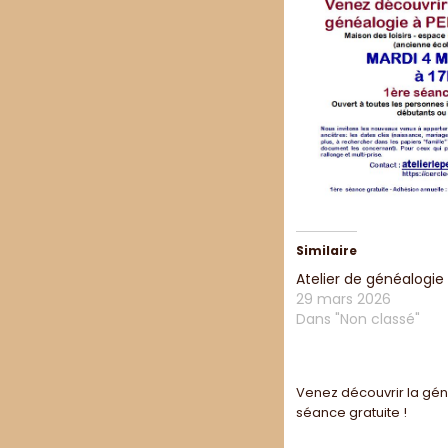
Similaire
Atelier de généalogie 
29 mars 2026
Dans "Non classé"
Navigatio
Venez découvrir la gé
séance gratuite !
de