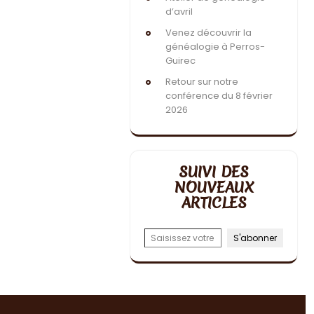
d’avril
Venez découvrir la
généalogie à Perros-
Guirec
Retour sur notre
conférence du 8 février
2026
SUIVI DES
NOUVEAUX
ARTICLES
Saisissez votre adresse e-mail…
S'abonner