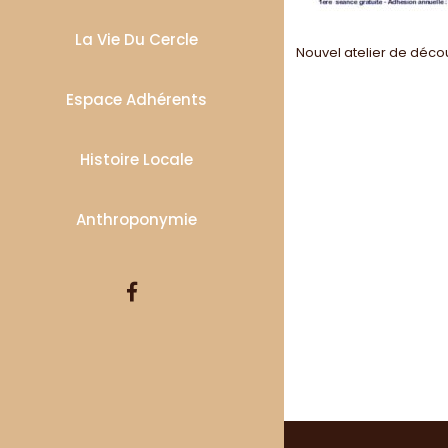
La Vie Du Cercle
Navigatio
Nouvel atelier de déco
de
Espace Adhérents
l’article
Histoire Locale
Anthroponymie