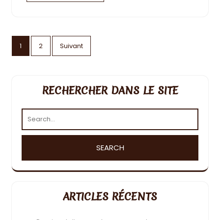
Pagination
1
2
Suivant
des
publications
RECHERCHER DANS LE SITE
ARTICLES RÉCENTS